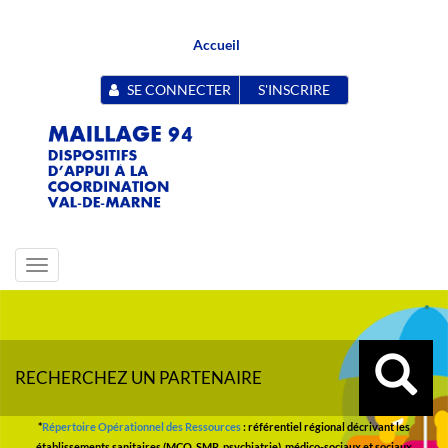
Accueil
SE CONNECTER
S'INSCRIRE
Toggle
navigation
RECHERCHEZ UN PARTENAIRE
*
Répertoire Opérationnel des Ressources
: référentiel régional décrivant les
établissements sanitaires (MCO, SMR, psychiatrie), médico-sociaux et sociaux