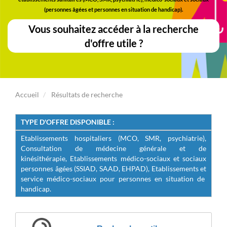
(personnes âgées et personnes en situation de handicap).
Vous souhaitez accéder à la recherche
d'offre utile ?
Accueil
Résultats de recherche
TYPE D'OFFRE DISPONIBLE :
E
tablissements hospitaliers (MCO, SMR, psychiatrie),
Consultation de médecine générale et de
kinésithérapie
,
Etablissements médico-sociaux et sociaux
personnes âgées (SSIAD, SAAD, EHPAD), Etablissements et
service médico-sociaux pour personnes en situation de
handicap.