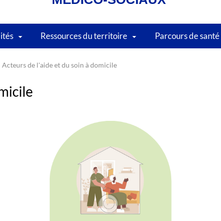
lités
Ressources du territoire
Parcours de santé
Acteurs de l'aide et du soin à domicile
micile