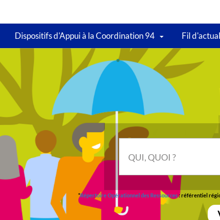
Dispositifs d'Appui à la Coordination 94
Fil d'actua
Qui,
quoi
QUI, QUOI ?
?
*
Répertoire Opérationnel des Ressources
: référentiel rég