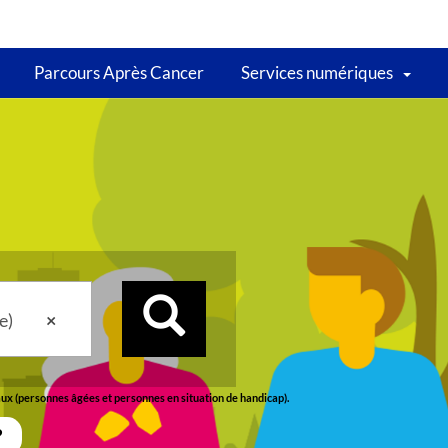
Parcours Après Cancer
Services numériques
e)
×
aux (personnes âgées et personnes en situation de handicap).
?