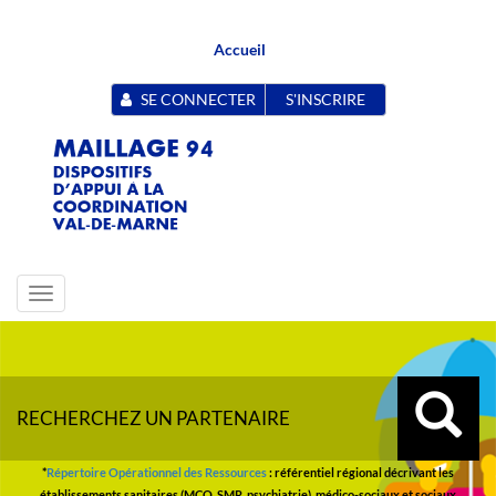
Accueil
SE CONNECTER
S'INSCRIRE
Toggle
navigation
RECHERCHEZ UN PARTENAIRE
*
Répertoire Opérationnel des Ressources
: référentiel régional décrivant les
établissements sanitaires (MCO, SMR, psychiatrie), médico-sociaux et sociaux