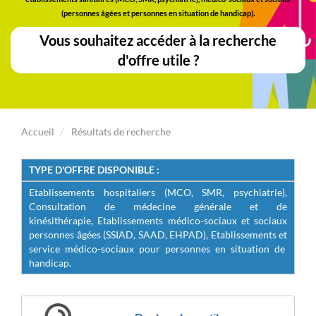
(personnes âgées et personnes en situation de handicap).
Vous souhaitez accéder à la recherche
d'offre utile ?
Accueil
Résultats de recherche
TYPE D'OFFRE DISPONIBLE :
E
tablissements hospitaliers (MCO, SMR, psychiatrie),
Consultation de médecine générale et de
kinésithérapie
,
Etablissements médico-sociaux et sociaux
personnes âgées (SSIAD, SAAD, EHPAD), Etablissements et
service médico-sociaux pour personnes en situation de
handicap.