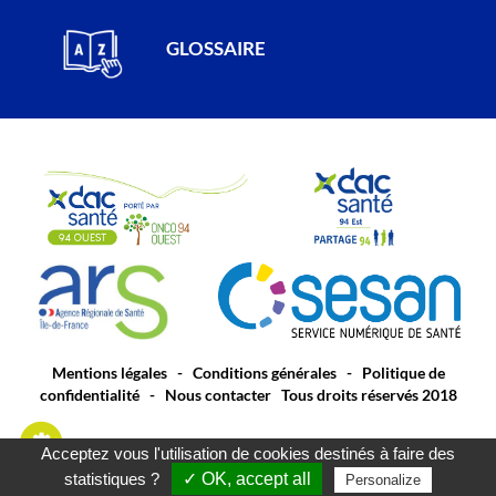
GLOSSAIRE
Mentions légales
-
Conditions générales
-
Politique de
confidentialité
-
Nous contacter
Tous droits réservés 2018
Acceptez vous l'utilisation de cookies destinés à faire des
statistiques ?
✓ OK, accept all
Personalize